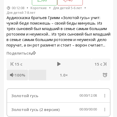
00:12:08
Короткие
Для детей 5-6 лет
Для детей 7-8 лет
Аудиосказка братьев Гримм «Золотой гусь» учит:
чужой беде поможешь – своей беды минуешь. Из
трёх сыновей был младший в семье самым большим
ротозеем и неумехой... Из трёх сыновей был младший
в семье самым большим ротозеем и неумехой: дело
поручат, а он рот разинет и стоит – ворон считает...
Поделиться
15 с
15 с
100%
1.0×
Золотой гусь
00:00
/
12:08
Золотой гусь (2 версия)
00:00
/
00:00