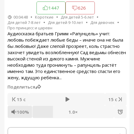
1447
626
00:04:48
Короткие
Для детей 5-6 лет
Для детей 7-8 лет
Для детей 9-10 лет
Для девочек
Про принцесс и царевн
Аудиосказка братьев Гримм «Рапунцель» учит:
любовь побеждает любые беды – иначе она не была
бы любовью! Даже слепой прозреет, коль страстно
захочет увидеть возлюбленную! Сад ведьмы обнесён
высокой стеной из дикого камня. Мужчине
необходимо туда проникнуть – рапунцель растёт
именно там. Это единственное средство спасти его
жену, ждущую ребёнка...
Поделиться
15 с
15 с
100%
1.0×