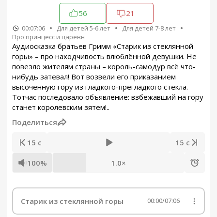
56
21
00:07:06
Для детей 5-6 лет
Для детей 7-8 лет
Про принцесс и царевн
Аудиосказка братьев Гримм «Старик из стеклянной
горы» – про находчивость влюблённой девушки. Не
повезло жителям страны – король-самодур всё что-
нибудь затевал! Вот возвели его приказанием
высоченную гору из гладкого-прегладкого стекла.
Тотчас последовало объявление: взбежавший на гору
станет королевским зятем!..
Поделиться
15 с
15 с
100%
1.0×
Старик из стеклянной горы
00:00
/
07:06