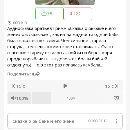
35
22
00:31:13
Аудиосказка братьев Гримм «Сказка о рыбаке и его
жене» рассказывает, как из-за жадности одной бабы
была наказана вся семья. Чем сильнее старела
старуха, тем невыносимо злее становилась. Одно
спасение старику осталось – пойти на берег моря
(вроде порыбачить, на деле – от брани бабьей
отдохнуть). Но в этот раз попалась камбала...
Поделиться
15 с
15 с
100%
1.0×
Сказка о рыбаке и его жене
00:00
/
31:13