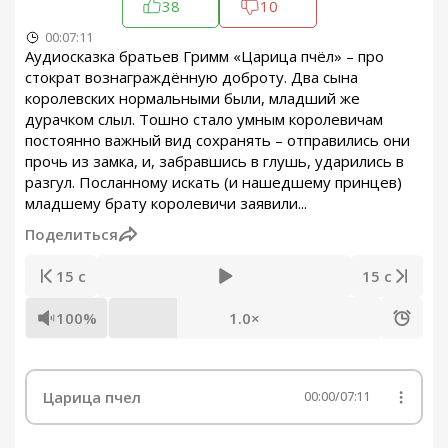
38
10
00:07:11
Аудиосказка братьев Гримм «Царица пчёл» – про
стократ вознаграждённую доброту. Два сына
королевских нормальными были, младший же
дурачком слыл. Тошно стало умным королевичам
постоянно важный вид сохранять – отправились они
прочь из замка, и, забравшись в глушь, ударились в
разгул. Посланному искать (и нашедшему принцев)
младшему брату королевичи заявили...
Поделиться
15 с
15 с
100%
1.0×
Царица пчел
00:00
/
07:11