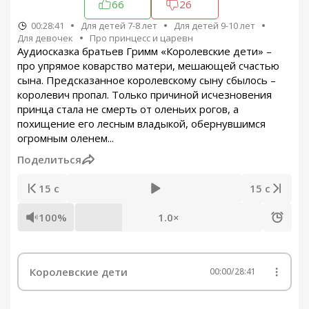
66
26
00:28:41
Для детей 7-8 лет
Для детей 9-10 лет
Для девочек
Про принцесс и царевн
Аудиосказка братьев Гримм «Королевские дети» –
про упрямое коварство матери, мешающей счастью
сына. Предсказанное королевскому сыну сбылось –
королевич пропал. Только причиной исчезновения
принца стала не смерть от оленьих рогов, а
похищение его лесным владыкой, обернувшимся
огромным оленем...
Поделиться
15 с
15 с
100%
1.0×
Королевские дети
00:00
/
28:41