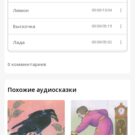
Лимон
00:00
/
10:04
Выскочка
00:00
/
05:19
Лада
00:00
/
05:02
О чем шепчутся раки
00:00
/
04:58
0 комментариев
Филин
00:00
/
05:59
Похожие аудиосказки
Белый ожерелёнок
00:00
/
01:40
Золотой луг
00:00
/
02:08
Глоток молока
00:00
/
00:46