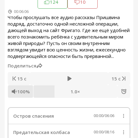
124
10
00:06:06
Чтобы прослушать все аудио рассказы Пришвина
подряд, достаточно одной несложной операции,
дающей выход на сайт Фригато. Где же ещё удобней
всего познакомить ребёнка с удивительным миром
живой природы? Пусть он своим внутренним
взглядом увидит всю ценность жизни, ежесекундно
подвергающейся опасности быть прерванной...
Поделиться
15 с
15 с
100%
1.0×
Остров спасения
00:00
/
06:06
Предательская колбаса
00:00
/
08:16