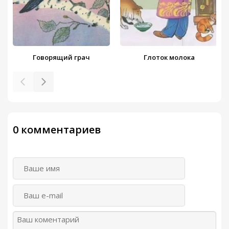
Ёж
00:00
/
05:38
Первая стойка
00:00
/
04:42
Говорящий грач
Глоток молока
Разговор птиц и зверей
00:00
/
06:00
Этажи леса
00:00
/
05:08
Журка
00:00
/
02:43
0 комментариев
Лисичкин хлеб
00:00
/
03:23
Синий лапоть
00:00
/
06:45
Вася Веселкин
00:00
/
15:27
Ребята и утята
00:00
/
03:02