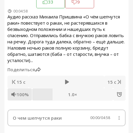
33
9
00:04:58
Аудио рассказ Михаила Пришвина «О чём шепчутся
раки» повествует о раках, не растерявшихся в
безвыходном положении и нашедших путь к
спасению. Отправились бабка с внучкою раков ловить
на речку. Дорога туда далека, обратно – ещё дальше.
Наловив ночью раков полную корзину, бредут
обратно, шатаются (баба – от старости, внучка – от
усталости)...
Поделиться
15 с
15 с
100%
1.0×
О чем шепчутся раки
00:00
/
04:58