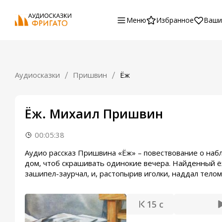
Меню
Избранное
Ваши
Аудиосказки
Пришвин
Ёж
Ёж. Михаил Пришвин
00:05:38
Аудио рассказ Пришвина «Ёж» – повествование о наб
дом, чтоб скрашивать одинокие вечера. Найденный ё
зашипел-заурчал, и, растопырив иголки, наддал телом 
15 с