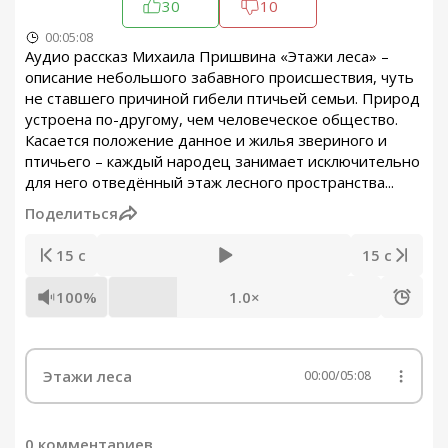
30
10
00:05:08
Аудио рассказ Михаила Пришвина «Этажи леса» –
описание небольшого забавного происшествия, чуть
не ставшего причиной гибели птичьей семьи. Природ
устроена по-другому, чем человеческое общество.
Касается положение данное и жилья звериного и
птичьего – каждый народец занимает исключительно
для него отведённый этаж лесного пространства...
Поделиться
15 с
15 с
100%
1.0×
Этажи леса
00:00
/
05:08
0 комментариев