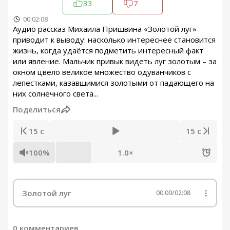
33
7
00:02:08
Аудио рассказ Михаила Пришвина «Золотой луг»
приводит к выводу: насколько интереснее становится
жизнь, когда удаётся подметить интересный факт
или явление. Мальчик привык видеть луг золотым – за
окном цвело великое множество одуванчиков с
лепестками, казавшимися золотыми от падающего на
них солнечного света...
Поделиться
15 с
15 с
100%
1.0×
Золотой луг
00:00
/
02:08
0 комментариев