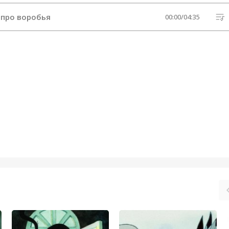
 про воробья
00:00
/
04:35