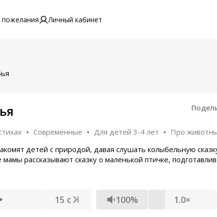
 пожелания
Личный кабинет
бья
ья
Подел
стихах
Современные
Для детей 3-4 лет
Про животн
акомят детей с природой, давая слушать колыбельную сказк
е мамы рассказывают сказку о маленькой птичке, подготавлив
15 с
100%
1.0×