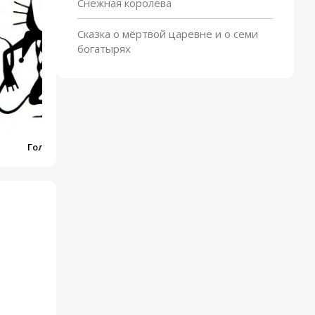
Кузи
Снежная королева
Сказка о мёртвой царевне и о семи
богатырях
Голубой щенок