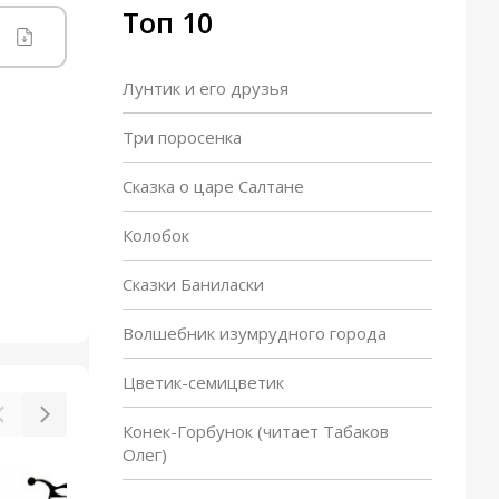
Топ 10
Лунтик и его друзья
Три поросенка
Сказка о царе Салтане
Колобок
Сказки Баниласки
Волшебник изумрудного города
Цветик-семицветик
Конек-Горбунок (читает Табаков
Олег)
Приключения кузнечика
С