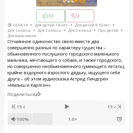
10
1
03:04:14
Для детей 7-8 лет
Для детей 9-10 лет
Для 1 класса
Для 2 класса
Для 3 класса
Про детей
Для мальчиков
Отчаянное одиночество свело вместе два
совершенно разных по характеру существа –
обыкновенного послушного городского маленького
мальчика, мечтающего о собаке, и также городского,
но совершенно необыкновенного (умеющего летать),
крайне вздорного взрослого дядьку, ищущего себе
друга – об этом аудиосказка Астрид Линдгрен
«Малыш и Карлсон».
Поделиться
15 с
15 с
100%
1.0×