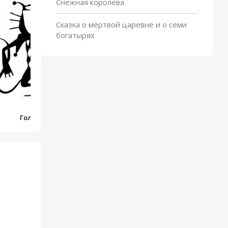
Снежная королева
Приключения кузнечика
С
Кузи
Сказка о мёртвой царевне и о семи
богатырях
Голубой щенок