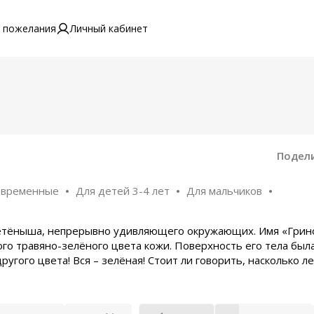
 пожелания
Личный кабинет
Подел
овременные
Для детей 3-4 лет
Для мальчиков
детёныша, непрерывно удивляющего окружающих. Имя «Грин
о травяно-зелёного цвета кожи. Поверхность его тела был
угого цвета! Вся – зелёная! Стоит ли говорить, насколько ле