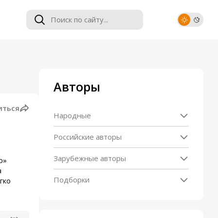
Авторы
иться
Народные
Российские авторы
Зарубежные авторы
о»
а
Подборки
гко