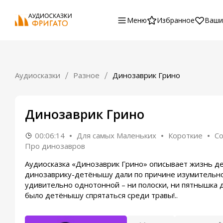
Меню
Избранное
Ваши
Аудиосказки
Разное
Динозаврик Грино
Динозаврик Грино
00:06:14
Для самых Маленьких
Короткие
С
Про динозавров
Аудиосказка «Динозаврик Грино» описывает жизнь 
динозаврику-детёнышу дали по причине изумительног
удивительно однотонной – ни полоски, ни пятнышка др
было детёнышу спрятаться среди травы!..