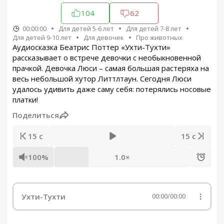
104
62
00:00:00
Для детей 5-6 лет
Для детей 7-8 лет
Для детей 9-10 лет
Для девочек
Про животных
Аудиосказка Беатрис Поттер «Ухти-Тухти»
рассказывает о встрече девочки с необыкновенной
прачкой. Девочка Люси – самая большая растеряха на
весь небольшой хутор Литтлтаун. Сегодня Люси
удалось удивить даже саму себя: потерялись носовые
платки!
Поделиться
15 с
15 с
100%
1.0×
Ухти-Тухти
00:00
/
00:00