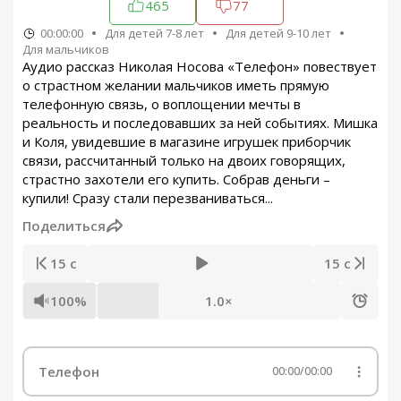
465
77
00:00:00
Для детей 7-8 лет
Для детей 9-10 лет
Для мальчиков
Аудио рассказ Николая Носова «Телефон» повествует
о страстном желании мальчиков иметь прямую
телефонную связь, о воплощении мечты в
реальность и последовавших за ней событиях. Мишка
и Коля, увидевшие в магазине игрушек приборчик
связи, рассчитанный только на двоих говорящих,
страстно захотели его купить. Собрав деньги –
купили! Сразу стали перезваниваться...
Поделиться
15 с
15 с
100%
1.0×
Телефон
00:00
/
00:00