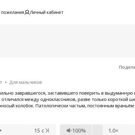
 пожелания
Личный кабинет
Подел
т
Для мальчиков
 сильно завравшегося, заставившего поверить в выдуманную
о отличался между одноклассников, разве только короткой ш
урносый колобок. Патологически частым, постоянным враньём
15 с
100%
1.0×