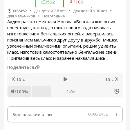
502
100
00:24:52
Для детей 7-8 лет
Для детей 9-10 лет
Для мальчиков
Новогодние
Аудио рассказ Николая Носова «Бенгальские огни»
повествует, как подготовка нового года началась
изготовлением бенгальских огней, а завершилась
признанием мальчиков друг другу в дружбе. Мишка,
увлечённый химическими опытами, решил удивить
класс, изготовив самостоятельно бенгальские свечи.
Пригласив весь класс и заранее нахвалившись...
Поделиться
15 с
15 с
100%
1.0×
Бенгальские огни
00:00
/
24:52