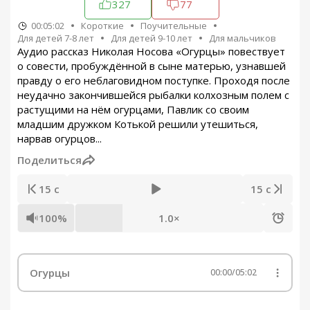
327
77
00:05:02
Короткие
Поучительные
Для детей 7-8 лет
Для детей 9-10 лет
Для мальчиков
Аудио рассказ Николая Носова «Огурцы» повествует
о совести, пробуждённой в сыне матерью, узнавшей
правду о его неблаговидном поступке. Проходя после
неудачно закончившейся рыбалки колхозным полем с
растущими на нём огурцами, Павлик со своим
младшим дружком Котькой решили утешиться,
нарвав огурцов...
Поделиться
15 с
15 с
100%
1.0×
Огурцы
00:00
/
05:02