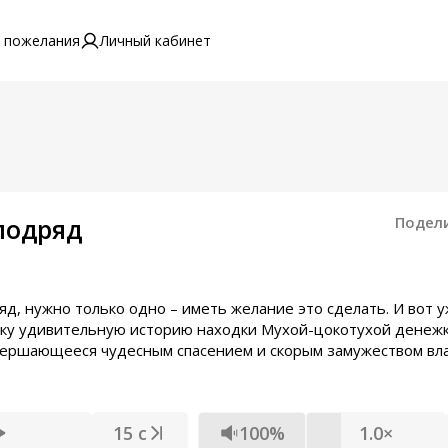
 пожелания
Личный кабинет
подряд
Подел
яд, нужно только одно – иметь желание это сделать. И вот у
нку удивительную историю находки Мухой-цокотухой денежк
завершающееся чудесным спасением и скорым замужеством в
15 с
100%
1.0×