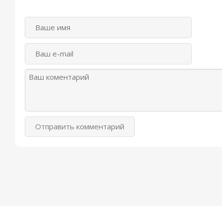
Топтыгин и Лиса
Котауси и Мауси
Айболит и воробей
Крокодил
Путаница
Отправить комментарий
Сказка о царевне Яс
Бутерброд
Ежики смеются
Елка