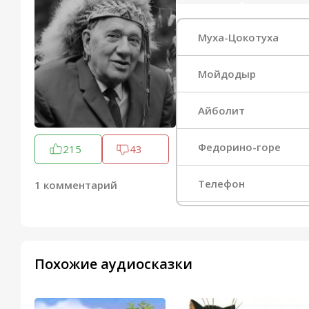
Муха-Цокотуха
Мойдодыр
Айболит
Федорино-горе
215
43
Телефон
1 комментарий
Бармалей
Тараканище
Похожие аудиосказки
Храбрый Персей