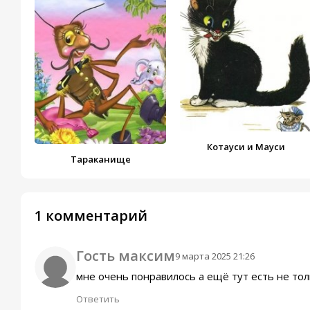
Краденое солнце
Робин Бобин Барабе
Цыпленок
Обжора
Котауси и Мауси
Тараканище
Муха в бане
Приключения Бибиг
1 комментарий
Чудо-дерево
Гость максим
9 марта 2025 21:26
мне очень понравилось а ещё тут есть не тол
Топтыгин и Луна
Ответить