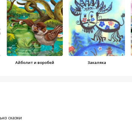
00:00
/
03:55
к
00:00
/
06:52
00:00
/
03:23
00:00
/
01:50
Айболит и воробей
Закаляка
00:00
/
01:00
она
00:00
/
28:49
00:00
/
01:21
ько сказки
00:00
/
02:05