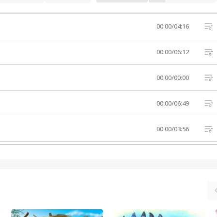
00:00
/
04:16
00:00
/
06:12
00:00
/
00:00
00:00
/
06:49
00:00
/
03:56
00:00
/
00:00
00:00
/
05:59
00:00
/
20:43