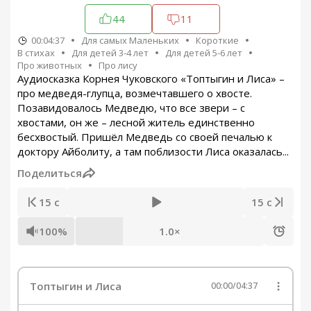
44
11
00:04:37
Для самых Маленьких
Короткие
В стихах
Для детей 3-4 лет
Для детей 5-6 лет
Про животных
Про лису
Аудиосказка Корнея Чуковского «Топтыгин и Лиса» –
про медведя-глупца, возмечтавшего о хвосте.
Позавидовалось Медведю, что все звери – с
хвостами, он же – лесной житель единственно
бесхвостый. Пришёл Медведь со своей печалью к
доктору Айболиту, а там поблизости Лиса оказалась...
Поделиться
15 с
15 с
100%
1.0×
Топтыгин и Лиса
00:00
/
04:37