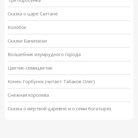
Три поросенка
Сказка о царе Салтане
Колобок
Сказки Баниласки
Волшебник изумрудного города
Цветик-семицветик
Конек-Горбунок (читает Табаков Олег)
Снежная королева
Сказка о мёртвой царевне и о семи богатырях