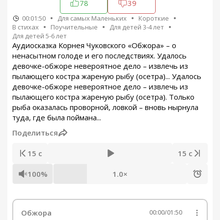
78
39
00:01:50
Для самых Маленьких
Короткие
В стихах
Поучительные
Для детей 3-4 лет
Для детей 5-6 лет
Аудиосказка Корнея Чуковского «Обжора» – о
ненасытном голоде и его последствиях. Удалось
девочке-обжоре невероятное дело – извлечь из
пылающего костра жареную рыбу (осетра)... Удалось
девочке-обжоре невероятное дело – извлечь из
пылающего костра жареную рыбу (осетра). Только
рыба оказалась проворной, ловкой – вновь нырнула
туда, где была поймана...
Поделиться
15 с
15 с
100%
1.0×
Обжора
00:00
/
01:50