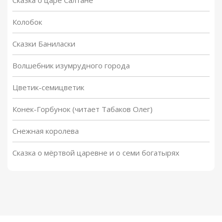
Сказка о царе Салтане
Колобок
Сказки Баниласки
Волшебник изумрудного города
Цветик-семицветик
Конек-Горбунок (читает Табаков Олег)
Снежная королева
Сказка о мёртвой царевне и о семи богатырях