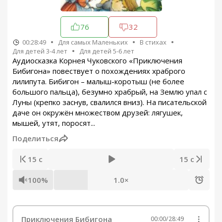
76
32
00:28:49
Для самых Маленьких
В стихах
Для детей 3-4 лет
Для детей 5-6 лет
Аудиосказка Корнея Чуковского «Приключения
Бибигона» повествует о похождениях храброго
лилипута. Бибигон – малыш-коротыш (не более
большого пальца), безумно храбрый, на Землю упал с
Луны (крепко заснув, свалился вниз). На писательской
даче он окружён множеством друзей: лягушек,
мышей, утят, поросят...
Поделиться
15 с
15 с
100%
1.0×
Приключения Бибигона
00:00
/
28:49