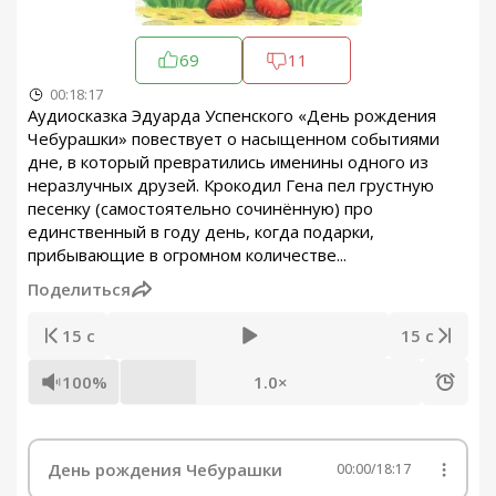
69
11
00:18:17
Аудиосказка Эдуарда Успенского «День рождения
Чебурашки» повествует о насыщенном событиями
дне, в который превратились именины одного из
неразлучных друзей. Крокодил Гена пел грустную
песенку (самостоятельно сочинённую) про
единственный в году день, когда подарки,
прибывающие в огромном количестве...
Поделиться
15 с
15 с
100%
1.0×
День рождения Чебурашки
00:00
/
18:17