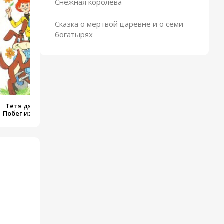
Снежная королева
Крокодил Гена и его друзья
От
Сказка о мёртвой царевне и о семи
богатырях
Тётя дяди Фёдора, или
Побег из Простоквашино