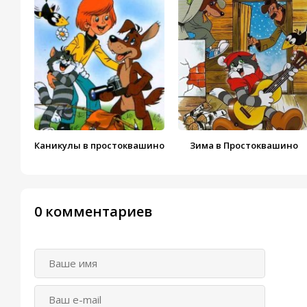
Телёнок
Письмо почтальона 
Болезнь дяди Фёдор
Домой
Каникулы в простоквашино
Зима в Простоквашино
0 комментариев