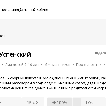
 пожелания
Личный кабинет
кот
 Успенский
Подел
Для детей 9-10 лет
Для мальчиков
Про животных
 кот» – сборник повестей, объединённых общими героями, к
ённый разговором в подъезде с ничейным котом, дядя Фёдо
слости) решил: кот должен жить с ним в родительской кварти
15 с
100%
1.0×