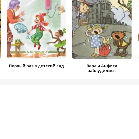
00:00
/
06:55
Печкина
00:00
/
03:20
а
00:00
/
06:11
00:00
/
07:19
Первый раз в детский сад
Вера и Анфиса
заблудились