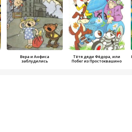
Вера и Анфиса
Тётя дяди Фёдора, или
заблудились
Побег из Простоквашино