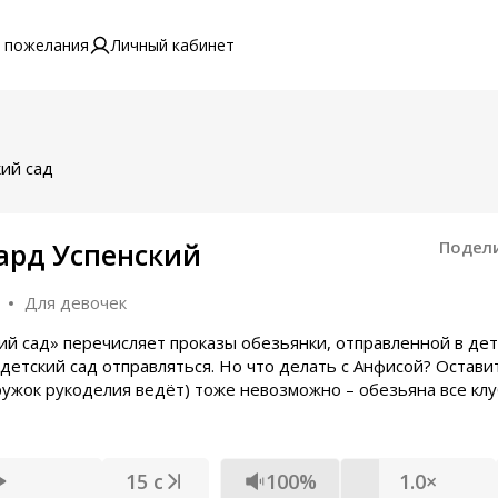
 пожелания
Личный кабинет
кий сад
уард Успенский
Подел
Для девочек
ий сад» перечисляет проказы обезьянки, отправленной в де
 детский сад отправляться. Но что делать с Анфисой? Остави
кружок рукоделия ведёт) тоже невозможно – обезьяна все кл
15 с
100%
1.0×