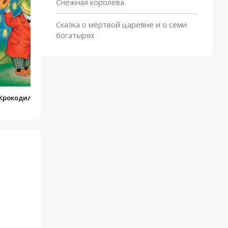
Снежная королева
Сказка о мёртвой царевне и о семи
богатырях
Крокодил Гена и его друзья