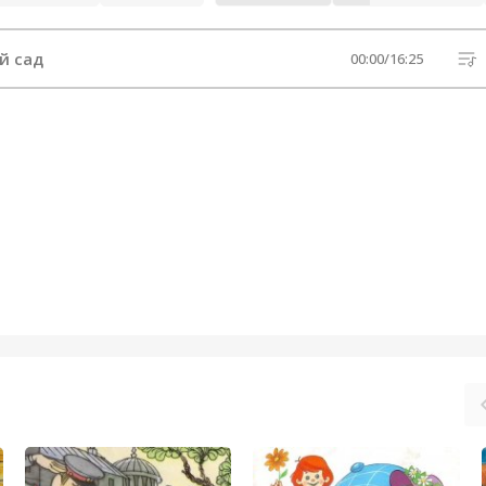
й сад
00:00
/
16:25