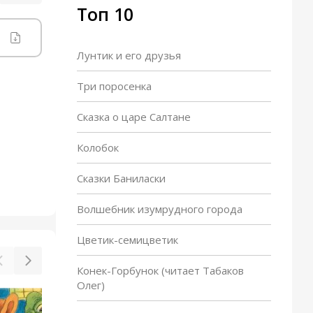
Топ 10
Лунтик и его друзья
Три поросенка
Сказка о царе Салтане
Колобок
Сказки Баниласки
Волшебник изумрудного города
Цветик-семицветик
Конек-Горбунок (читает Табаков
Олег)
Дядя Федор, пес и кот
От