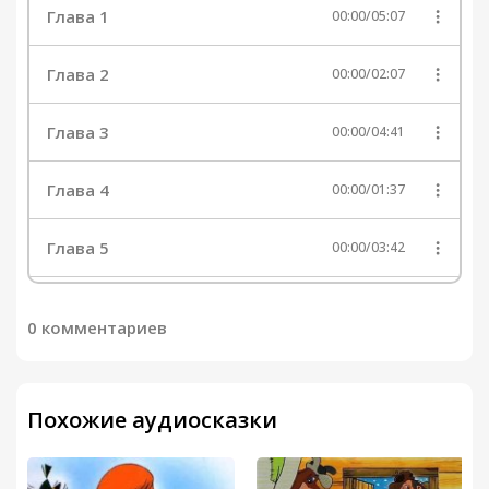
Глава 1
00:00
/
05:07
Глава 2
00:00
/
02:07
Глава 3
00:00
/
04:41
Глава 4
00:00
/
01:37
Глава 5
00:00
/
03:42
Глава 6
00:00
/
04:22
0 комментариев
Глава 7
00:00
/
03:29
Похожие аудиосказки
Глава 8
00:00
/
06:09
Глава 9
00:00
/
05:03