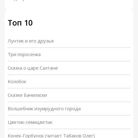
Глава 27
00:00
/
08:04
Топ 10
Лунтик и его друзья
Три поросенка
Сказка о царе Салтане
Колобок
Сказки Баниласки
Волшебник изумрудного города
Цветик-семицветик
Конек-Горбунок (читает Табаков Олег)