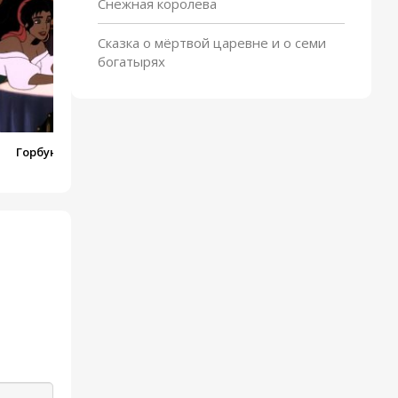
Снежная королева
Сказка о мёртвой царевне и о семи
богатырях
Горбун из Нотр-Дама