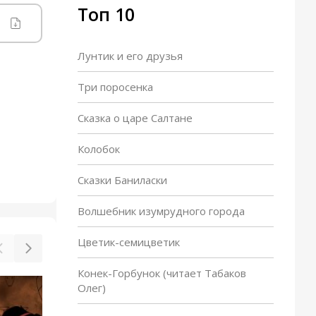
Топ 10
Лунтик и его друзья
Три поросенка
Сказка о царе Салтане
Колобок
Сказки Баниласки
Волшебник изумрудного города
Цветик-семицветик
Конек-Горбунок (читает Табаков
Олег)
Чип, Дейл и маленький
скунс