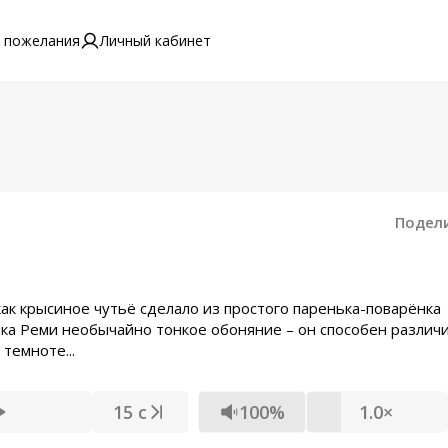
 пожелания
Личный кабинет
Подел
как крысиное чутьё сделало из простого паренька-поварёнка
нка Реми необычайно тонкое обоняние – он способен различ
темноте...
15 с
100%
1.0×