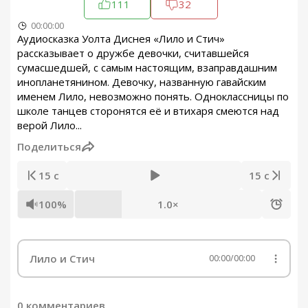
111
32
00:00:00
Аудиосказка Уолта Диснея «Лило и Стич»
рассказывает о дружбе девочки, считавшейся
сумасшедшей, с самым настоящим, взаправдашним
инопланетянином. Девочку, названную гавайским
именем Лило, невозможно понять. Одноклассницы по
школе танцев сторонятся её и втихаря смеются над
верой Лило...
Поделиться
15 с
15 с
100%
1.0×
Лило и Стич
00:00
/
00:00
0 комментариев