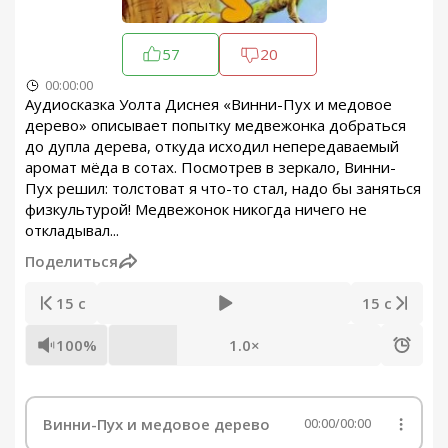
57
20
00:00:00
Аудиосказка Уолта Диснея «Винни-Пух и медовое
дерево» описывает попытку медвежонка добраться
до дупла дерева, откуда исходил непередаваемый
аромат мёда в сотах. Посмотрев в зеркало, Винни-
Пух решил: толстоват я что-то стал, надо бы заняться
физкультурой! Медвежонок никогда ничего не
откладывал...
Поделиться
15 с
15 с
100%
1.0×
Винни-Пух и медовое дерево
00:00
/
00:00