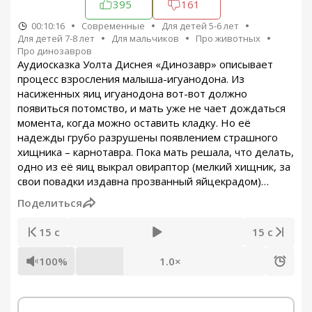
395
161
00:10:16
Современные
Для детей 5-6 лет
Для детей 7-8 лет
Для мальчиков
Про животных
Про динозавров
Аудиосказка Уолта Диснея «Динозавр» описывает
процесс взросления малыша-игуанодона. Из
насиженных яиц игуанодона вот-вот должно
появиться потомство, и мать уже не чает дождаться
момента, когда можно оставить кладку. Но её
надежды грубо разрушены появлением страшного
хищника – карнотавра. Пока мать решала, что делать,
одно из её яиц выкрал овираптор (мелкий хищник, за
свои повадки издавна прозванный яйцекрадом)…
Поделиться
15 с
15 с
100%
1.0×