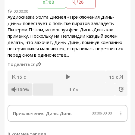
88
28
00:00:00
Аудиосказка Уолта Диснея «Приключения Динь-
Динь» повествует о попытке пиратов завладеть
Питером Пэном, используя фею Динь-Динь как
приманку. Поскольку на Нетландии каждый волен
делать, что захочет, Динь-Динь, покинув компанию
потерявшихся мальчишек, отправилась порезвиться
перед сном в одиночестве...
Поделиться
15 с
15 с
100%
1.0×
Приключения Динь-Динь
00:00
/
00:00
0 комментариев