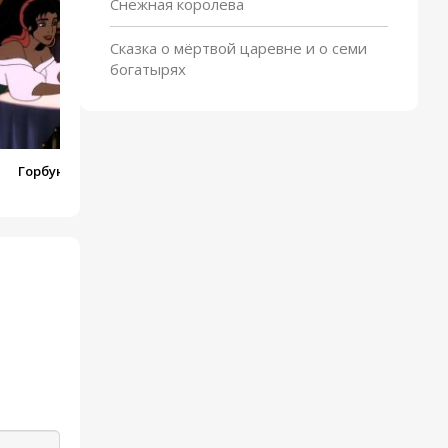
Снежная королева
Сказка о мёртвой царевне и о семи
богатырях
Горбун из Нотр-Дама