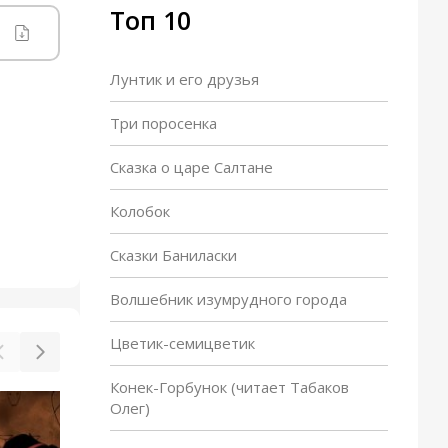
Топ 10
Лунтик и его друзья
Три поросенка
Сказка о царе Салтане
Колобок
Сказки Баниласки
Волшебник изумрудного города
Цветик-семицветик
Конек-Горбунок (читает Табаков
Олег)
Чип, Дейл и маленький
скунс