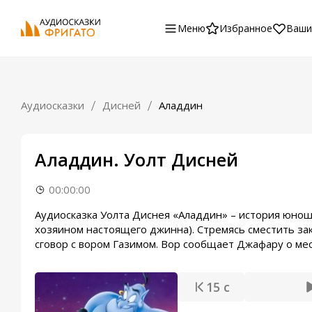
Меню
Избранное
Ваши
Аудиосказки
Дисней
Аладдин
Аладдин. Уолт Дисней
00:00:00
Аудиосказка Уолта Диснея «Аладдин» – история юноши
хозяином настоящего джинна). Стремясь сместить зак
сговор с вором Газимом. Вор сообщает Джафару о ме
15 с