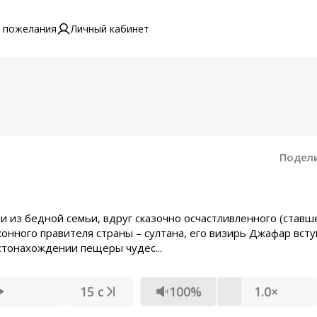
 пожелания
Личный кабинет
Подел
 из бедной семьи, вдруг сказочно осчастливленного (ставш
онного правителя страны – султана, его визирь Джафар всту
стонахождении пещеры чудес...
15 с
100%
1.0×