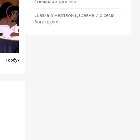
скунс
Снежная королева
Сказка о мёртвой царевне и о семи
богатырях
Горбун из Нотр-Дама