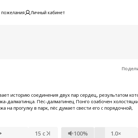
 пожелания
Личный кабинет
Подел
вает историю соединения двух пар сердец, результатом кот
нка-далматинца. Пёс-далматинец Понго озабочен холостяцк
 на прогулку в парк, пёс думает свести его с порядочной,
15 с
100%
1.0×