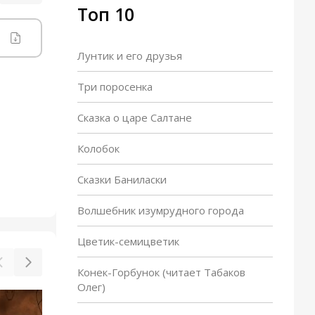
Топ 10
Лунтик и его друзья
Три поросенка
Сказка о царе Салтане
Колобок
Сказки Баниласки
Волшебник изумрудного города
Цветик-семицветик
Конек-Горбунок (читает Табаков
Олег)
Чип, Дейл и маленький