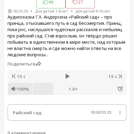
46
27
00:35:29
Для детей 7-8 лет
Для детей 9-10 лет
Аудиосказка Г.Х. Андерсена «Райский сад» – про
принца, отыскавшего путь в сад бессмертия. Принц,
пока рос, наслушался чудесных рассказов и небылиц
про райский сад. Став взрослым, он твёрдо решил
побывать в единственном в мире месте, над которым
не властна смерть и где можно найти ответы на все
людские вопросы...
Поделиться
15 с
15 с
100%
1.0×
Райский сад
00:00
/
35:29
0 комментариев