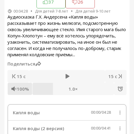
37
26
00:04:28
Для детей 7-8 лет
Для детей 9-10 лет
Аудиосказка Г.Х. Андерсена «Капля воды»
рассказывает про жизнь мелюзги, подсмотренную
сквозь увеличивающее стекло. Имя старого мага было
Копун-Хлопотун – ему всё хотелось упорядочить,
узаконить, систематизировать, на иное он был не
согласен. И когда не получалось по-доброму, старик
применял колдовские приёмы...
Поделиться
15 с
15 с
100%
1.0×
Капля воды
00:00
/
04:28
Капля воды (2 версия)
00:00
/
04:41