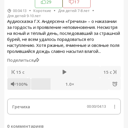
29
17
00:04:13
Короткие
Для детей 7-8 лет
Для детей 9-10 лет
Аудиосказка Г.Х. Андерсена «Гречиха» – о наказании
за гордость и проявление неповиновения. Несмотря
на ясный и тёплый день, последовавший за страшной
бурей, не всем удалось порадоваться его
наступлению. Хотя ржаные, ячменные и овсяные поля
пролившийся дождь славно насытил влагой...
Поделиться
15 с
15 с
100%
1.0×
Гречиха
00:00
/
04:13
0 комментариев