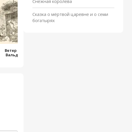
Снежная королева
Сказка о мёртвой царевне и о семи
богатырях
Ветер рассказывает о
Вальдемаре До и его
дочерях