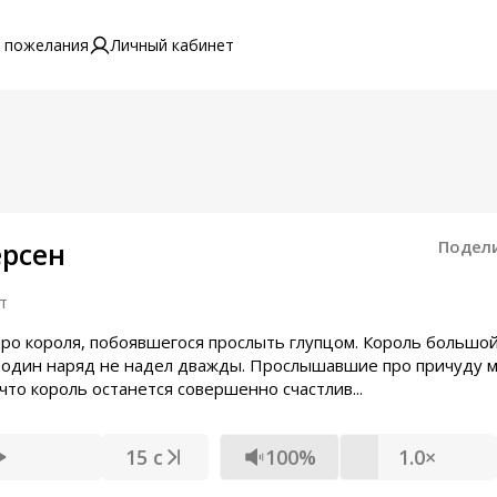
 пожелания
Личный кабинет
ерсен
Подел
т
 про короля, побоявшегося прослыть глупцом. Король большо
и один наряд не надел дважды. Прослышавшие про причуду 
что король останется совершенно счастлив...
15 с
100%
1.0×