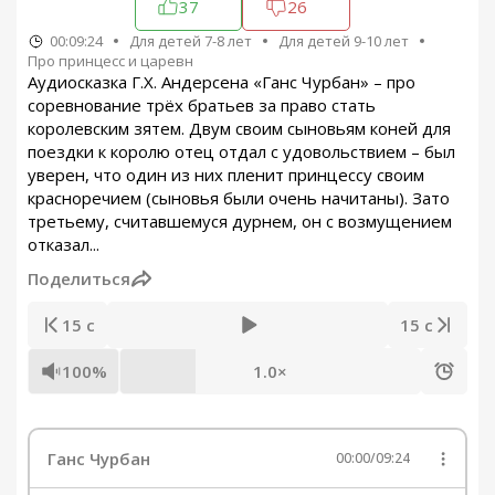
37
26
00:09:24
Для детей 7-8 лет
Для детей 9-10 лет
Про принцесс и царевн
Аудиосказка Г.Х. Андерсена «Ганс Чурбан» – про
соревнование трёх братьев за право стать
королевским зятем. Двум своим сыновьям коней для
поездки к королю отец отдал с удовольствием – был
уверен, что один из них пленит принцессу своим
красноречием (сыновья были очень начитаны). Зато
третьему, считавшемуся дурнем, он с возмущением
отказал...
Поделиться
15 с
15 с
100%
1.0×
Ганс Чурбан
00:00
/
09:24