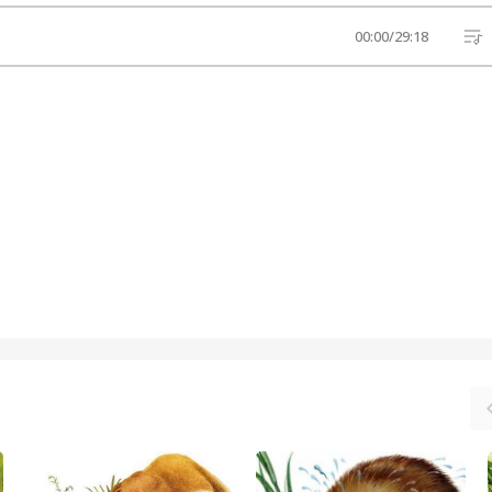
00:00
/
29:18