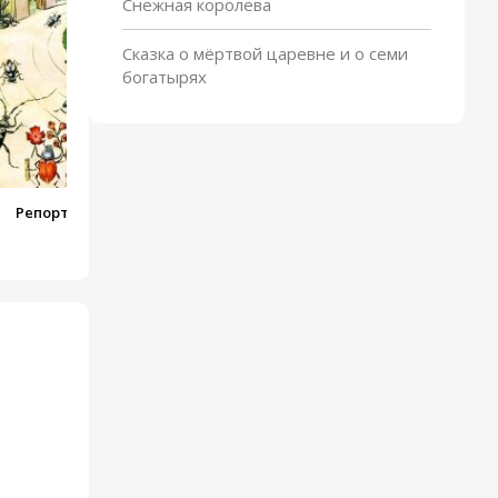
Снежная королева
Сказка о мёртвой царевне и о семи
богатырях
Репортаж со стадиона
Жукамо