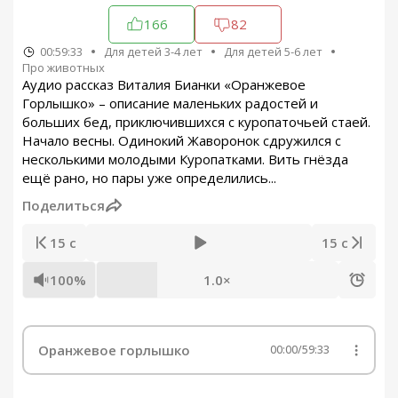
166
82
00:59:33
Для детей 3-4 лет
Для детей 5-6 лет
Про животных
Аудио рассказ Виталия Бианки «Оранжевое
Горлышко» – описание маленьких радостей и
больших бед, приключившихся с куропаточьей стаей.
Начало весны. Одинокий Жаворонок сдружился с
несколькими молодыми Куропатками. Вить гнёзда
ещё рано, но пары уже определились...
Поделиться
15 с
15 с
100%
1.0×
Оранжевое горлышко
00:00
/
59:33