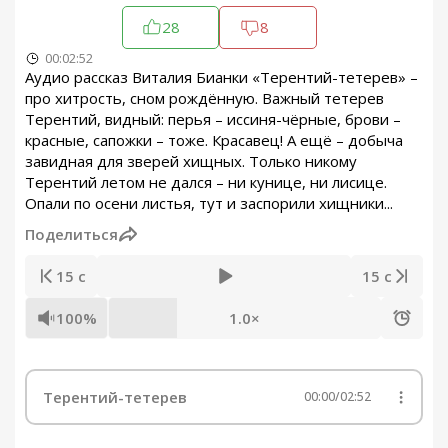
28
8
00:02:52
Аудио рассказ Виталия Бианки «Терентий-тетерев» –
про хитрость, сном рождённую. Важный тетерев
Терентий, видный: перья – иссиня-чёрные, брови –
красные, сапожки – тоже. Красавец! А ещё – добыча
завидная для зверей хищных. Только никому
Терентий летом не дался – ни кунице, ни лисице.
Опали по осени листья, тут и заспорили хищники...
Поделиться
15 с
15 с
100%
1.0×
Терентий-тетерев
00:00
/
02:52