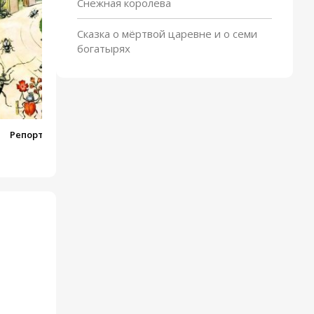
Снежная королева
Сказка о мёртвой царевне и о семи
богатырях
Репортаж со стадиона
Жукамо