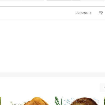
00:00
/
06:16