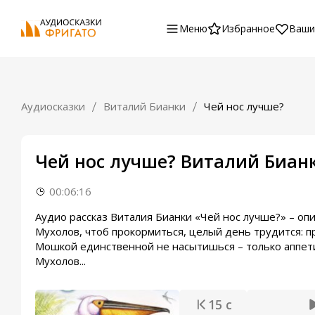
Меню
Избранное
Ваши
Аудиосказки
Виталий Бианки
Чей нос лучше?
Чей нос лучше? Виталий Биан
00:06:16
Аудио рассказ Виталия Бианки «Чей нос лучше?» – о
Мухолов, чтоб прокормиться, целый день трудится: п
Мошкой единственной не насытишься – только аппет
Мухолов...
15 с