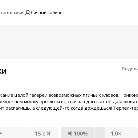
 пожелания
Личный кабинет
ки
Подел
писание целой галереи всевозможных птичьих клювов. Тонко
режде чем мошку проглотить, сначала догонит её да изловит
ит распалишь, а следующей-то когда дождёшься! Терпел-те
15 с
100%
1.0×