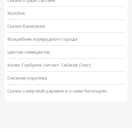
Сказка о царе Салтане
Колобок
Сказки Баниласки
Волшебник изумрудного города
Цветик-семицветик
Конек-Горбунок (читает Табаков Олег)
Снежная королева
Сказка о мёртвой царевне и о семи богатырях