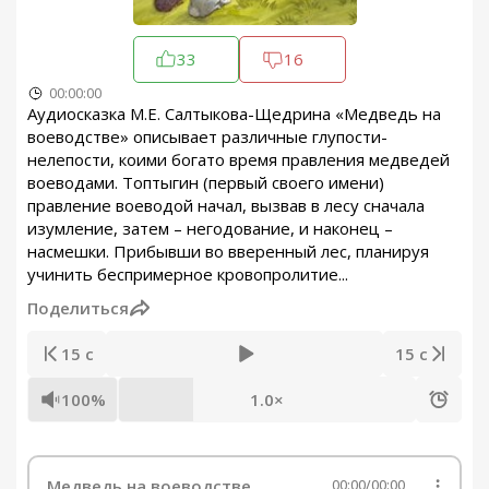
33
16
00:00:00
Аудиосказка М.Е. Салтыкова-Щедрина «Медведь на
воеводстве» описывает различные глупости-
нелепости, коими богато время правления медведей
воеводами. Топтыгин (первый своего имени)
правление воеводой начал, вызвав в лесу сначала
изумление, затем – негодование, и наконец –
насмешки. Прибывши во вверенный лес, планируя
учинить беспримерное кровопролитие...
Поделиться
15 с
15 с
100%
1.0×
Медведь на воеводстве
00:00
/
00:00