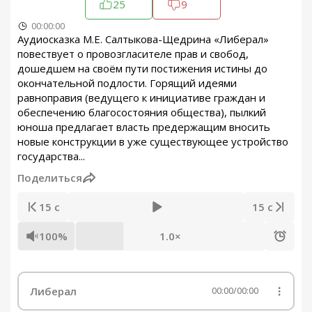
25
9
00:00:00
Аудиосказка М.Е. Салтыкова-Щедрина «Либерал»
повествует о провозгласителе прав и свобод,
дошедшем на своём пути постижения истины до
окончательной подлости. Горящий идеями
равноправия (ведущего к инициативе граждан и
обеспечению благосостояния общества), пылкий
юноша предлагает власть предержащим вносить
новые конструкции в уже существующее устройство
государства...
Поделиться
15 с
15 с
100%
1.0×
Либерал
00:00
/
00:00