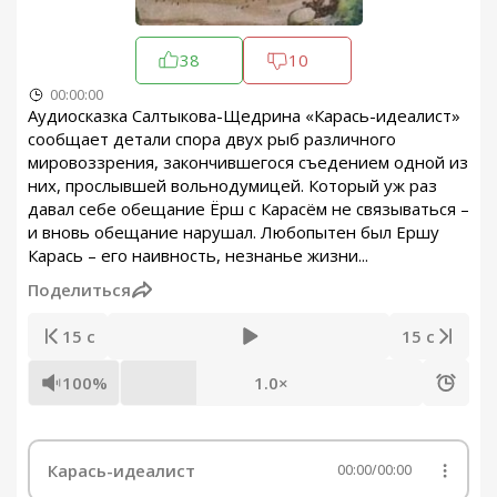
38
10
00:00:00
Аудиосказка Салтыкова-Щедрина «Карась-идеалист»
сообщает детали спора двух рыб различного
мировоззрения, закончившегося съедением одной из
них, прослывшей вольнодумицей. Который уж раз
давал себе обещание Ёрш с Карасём не связываться –
и вновь обещание нарушал. Любопытен был Ершу
Карась – его наивность, незнанье жизни...
Поделиться
15 с
15 с
100%
1.0×
Карась-идеалист
00:00
/
00:00