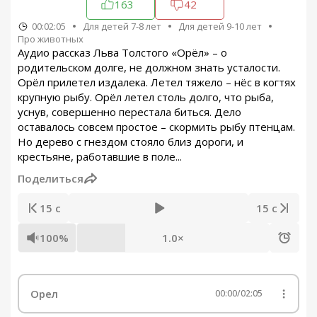
163
42
00:02:05
Для детей 7-8 лет
Для детей 9-10 лет
Про животных
Аудио рассказ Льва Толстого «Орёл» – о
родительском долге, не должном знать усталости.
Орёл прилетел издалека. Летел тяжело – нёс в когтях
крупную рыбу. Орёл летел столь долго, что рыба,
уснув, совершенно перестала биться. Дело
оставалось совсем простое – скормить рыбу птенцам.
Но дерево с гнездом стояло близ дороги, и
крестьяне, работавшие в поле...
Поделиться
15 с
15 с
100%
1.0×
Орел
00:00
/
02:05