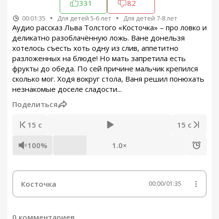
331
82
00:01:35
Для детей 5-6 лет
Для детей 7-8 лет
Аудио рассказ Льва Толстого «Косточка» – про ловко и
деликатно разоблачённую ложь. Ване донельзя
хотелось съесть хоть одну из слив, аппетитно
разложенных на блюде! Но мать запретила есть
фрукты до обеда. По сей причине мальчик крепился
сколько мог. Ходя вокруг стола, Ваня решил понюхать
незнакомые доселе сладости...
Поделиться
15 с
15 с
100%
1.0×
Косточка
00:00
/
01:35
0 комментариев