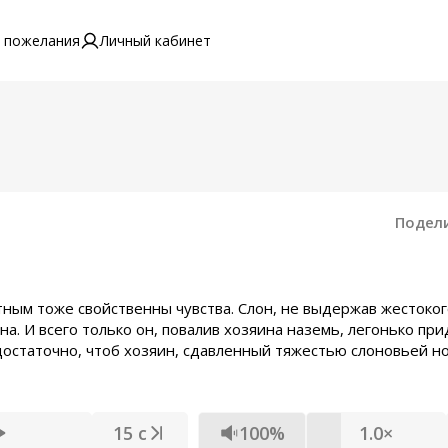
 пожелания
Личный кабинет
Подел
тным тоже свойственны чувства. Слон, не выдержав жестоко
а. И всего только он, повалив хозяина наземь, легонько при
 достаточно, чтоб хозяин, сдавленный тяжестью слоновьей но
15 с
100%
1.0×