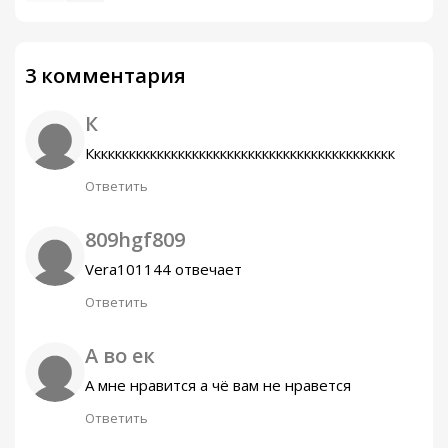
3 комментария
К
Кккккккккккккккккккккккккккккккккккккккккккк
Ответить
809hgf809
Vera101144 отвечает
Ответить
А во ек
А мне нравится а чё вам не нравется
Ответить