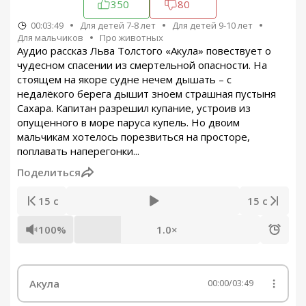
350
80
00:03:49
Для детей 7-8 лет
Для детей 9-10 лет
Для мальчиков
Про животных
Аудио рассказ Льва Толстого «Акула» повествует о
чудесном спасении из смертельной опасности. На
стоящем на якоре судне нечем дышать – с
недалёкого берега дышит зноем страшная пустыня
Сахара. Капитан разрешил купание, устроив из
опущенного в море паруса купель. Но двоим
мальчикам хотелось порезвиться на просторе,
поплавать наперегонки...
Поделиться
15 с
15 с
100%
1.0×
Акула
00:00
/
03:49